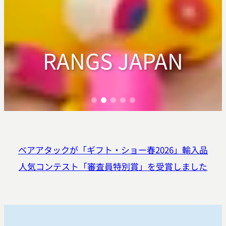
RANGS JAPAN
RANGS JAPAN
RANGS JAPAN
RANGS JAPAN
RANGS JAPAN
ベアアタックが「ギフト・ショー春2026」輸入品
人気コンテスト「審査員特別賞」を受賞しました