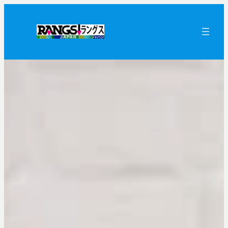
内
容
を
ス
キ
ッ
プ