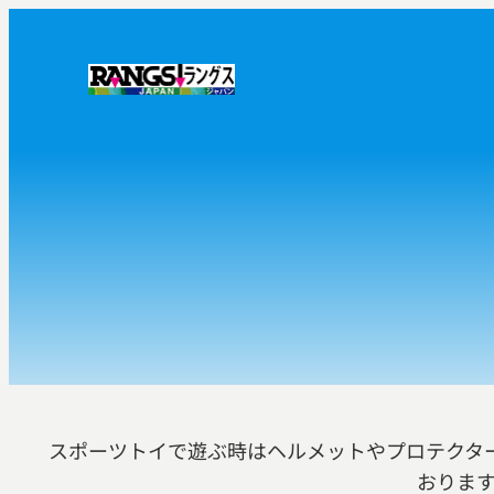
内
容
を
ス
キ
ッ
プ
スポーツトイで遊ぶ時はヘルメットやプロテクタ
おりま