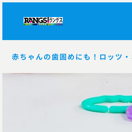
内
容
を
ス
キ
ッ
赤ちゃんの歯固めにも！ロッツ・
プ