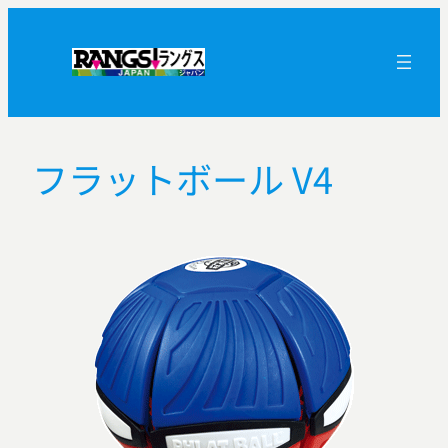
内
容
を
ス
キ
ッ
フラットボール V4
プ