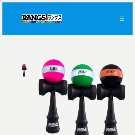
内
容
を
ス
キ
ッ
プ