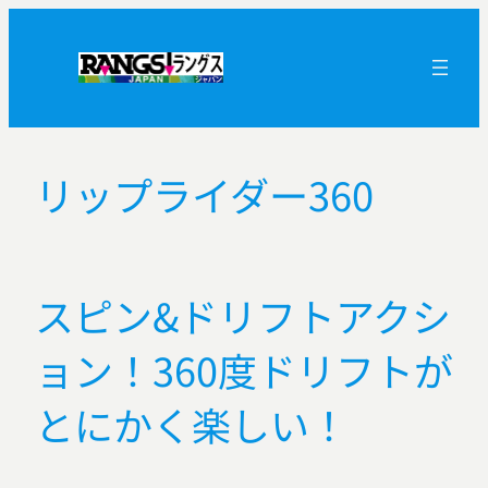
内
容
を
ス
キ
ッ
リップライダー360
プ
スピン&ドリフトアクシ
ョン！360度ドリフトが
とにかく楽しい！