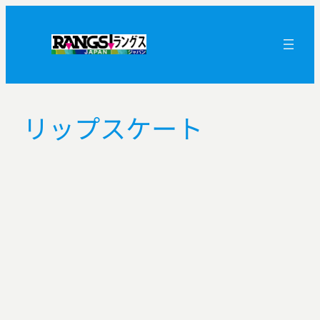
内
容
を
ス
キ
ッ
リップスケート
プ