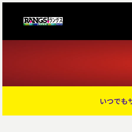
内
容
を
ス
キ
ッ
プ
いつでも