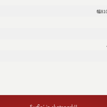
幅81
Surfin’ in skatepark!!