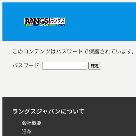
内
容
を
ス
キ
ッ
このコンテンツはパスワードで保護されています
プ
パスワード:
ラングスジャパンについて
会社概要
沿革