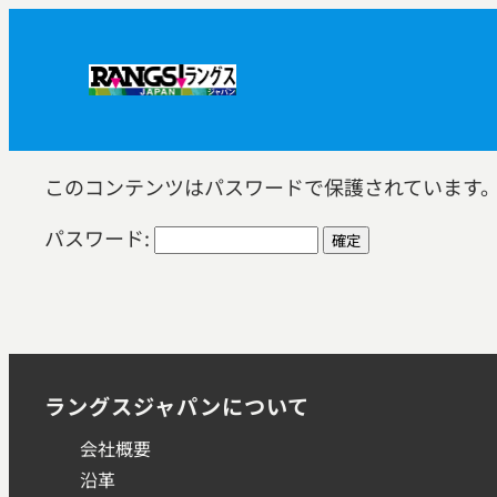
内
容
を
ス
キ
ッ
このコンテンツはパスワードで保護されています
プ
パスワード:
ラングスジャパンについて
会社概要
沿革