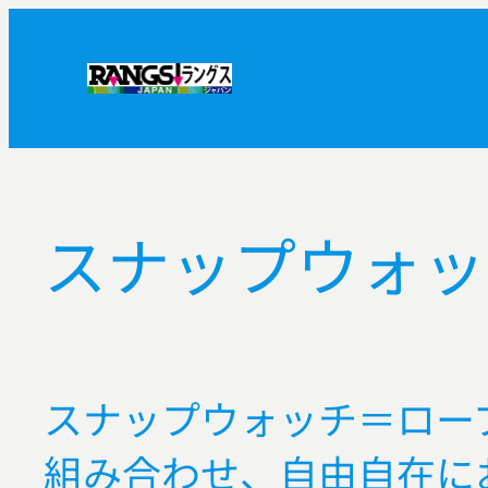
内
容
を
ス
キ
ッ
プ
スナップウォッ
スナップウォッチ＝ロー
組み合わせ、自由自在に